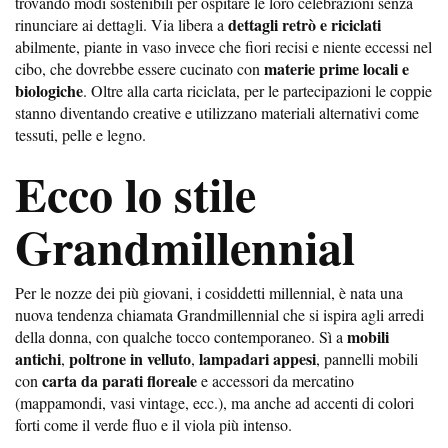
trovando modi sostenibili per ospitare le loro celebrazioni senza
dettagli retrò e riciclati
rinunciare ai dettagli. Via libera a
abilmente, piante in vaso invece che fiori recisi e niente eccessi nel
materie prime locali e
cibo, che dovrebbe essere cucinato con
biologiche
. Oltre alla carta riciclata, per le partecipazioni le coppie
stanno diventando creative e utilizzano materiali alternativi come
tessuti, pelle e legno.
Ecco lo stile
Grandmillennial
Per le nozze dei più giovani, i cosiddetti millennial, è nata una
nuova tendenza chiamata Grandmillennial che si ispira agli arredi
mobili
della donna, con qualche tocco contemporaneo. Sì a
antichi
poltrone in velluto
lampadari appesi
,
,
, pannelli mobili
carta da parati floreale
con
e accessori da mercatino
(mappamondi, vasi vintage, ecc.), ma anche ad accenti di colori
forti come il verde fluo e il viola più intenso.