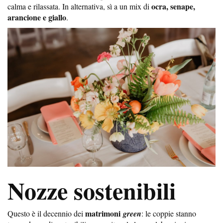
ocra, senape,
calma e rilassata. In alternativa, sì a un mix di
arancione e giallo
.
Nozze sostenibili
matrimoni
Questo è il decennio dei
green
: le coppie stanno