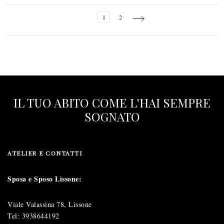
Page
You're
Page
Page
Next
1
2
currently
reading
page
IL TUO ABITO COME L'HAI SEMPRE
SOGNATO
ATELIER E CONTATTI
Sposa e Sposo Lissone:
Viale Valassina 78, Lissone
Tel:
3938644192