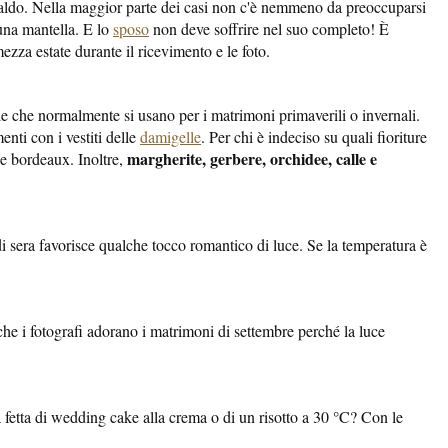
caldo. Nella maggior parte dei casi non c'è nemmeno da preoccuparsi
 una mantella. E lo
sposo
non deve soffrire nel suo completo! È
za estate durante il ricevimento e le foto.
elle che normalmente si usano per i matrimoni primaverili o invernali.
enti con i vestiti delle
damigelle
. Per chi è indeciso su quali fioriture
margherite, gerbere, orchidee, calle e
e e bordeaux. Inoltre,
di sera favorisce qualche tocco romantico di luce. Se la temperatura è
nche i fotografi adorano i matrimoni di settembre perché la luce
 fetta di wedding cake alla crema o di un risotto a 30 °C? Con le