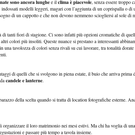
rnate sono ancora lunghe
clima è piacevole
e il
, senza essere troppo 
 indossati modelli leggeri, magari con l’aggiunta di un coprispalla o di
sogno di un cappotto e che non devono nemmeno sciogliersi al sole di mez
tà di tanti fiori di stagione. Ci sono infatti più opzioni cromatiche di qu
altri colori più insoliti. Queste nuance si prestano a interessanti abbinam
 in una tavolozza di colori senza rivali su cui lavorare, tra tonalità dorat
nti.
ggi di quelli che si svolgono in piena estate, il buio che arriva prima 
candele e lanterne
i da
.
barazzo della scelta quando si tratta di location fotografiche esterne. A
 organizzare il loro matrimonio nei mesi estivi. Ma chi ha voglia di una
 degustazioni e passare più tempo a tavola insieme.