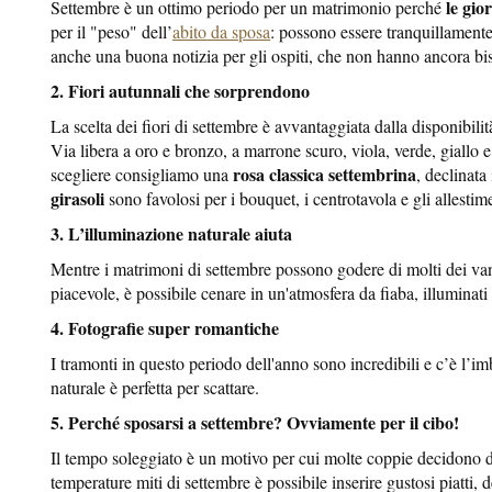
le gio
Settembre è un ottimo periodo per un matrimonio perché
per il "peso" dell’
abito da sposa
: possono essere tranquillamente
anche una buona notizia per gli ospiti, che non hanno ancora bi
2. Fiori autunnali che sorprendono
La scelta dei fiori di settembre è avvantaggiata dalla disponibili
Via libera a oro e bronzo, a marrone scuro, viola, verde, giallo e 
rosa classica settembrina
scegliere consigliamo una
, declinata
girasoli
sono favolosi per i bouquet, i centrotavola e gli allestime
3. L’illuminazione naturale aiuta
Mentre i matrimoni di settembre possono godere di molti dei vanta
piacevole, è possibile cenare in un'atmosfera da fiaba, illuminat
4. Fotografie super romantiche
I tramonti in questo periodo dell'anno sono incredibili e c’è l’im
naturale è perfetta per scattare.
5. Perché sposarsi a settembre? Ovviamente per il cibo!
Il tempo soleggiato è un motivo per cui molte coppie decidono di
temperature miti di settembre è possibile inserire gustosi piatti,