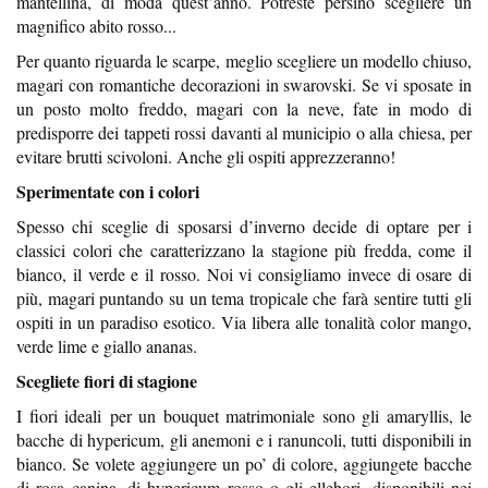
mantellina, di moda quest’anno. Potreste persino scegliere un
magnifico abito rosso...
Per quanto riguarda le scarpe, meglio scegliere un modello chiuso,
magari con romantiche decorazioni in swarovski. Se vi sposate in
un posto molto freddo, magari con la neve, fate in modo di
predisporre dei tappeti rossi davanti al municipio o alla chiesa, per
evitare brutti scivoloni. Anche gli ospiti apprezzeranno!
Sperimentate con i colori
Spesso chi sceglie di sposarsi d’inverno decide di optare per i
classici colori che caratterizzano la stagione più fredda, come il
bianco, il verde e il rosso. Noi vi consigliamo invece di osare di
più, magari puntando su un tema tropicale che farà sentire tutti gli
ospiti in un paradiso esotico. Via libera alle tonalità color mango,
verde lime e giallo ananas.
Scegliete fiori di stagione
I fiori ideali per un bouquet matrimoniale sono gli amaryllis, le
bacche di hypericum, gli anemoni e i ranuncoli, tutti disponibili in
bianco. Se volete aggiungere un po’ di colore, aggiungete bacche
di rosa canina, di hypericum rosso o gli ellebori, disponibili nei