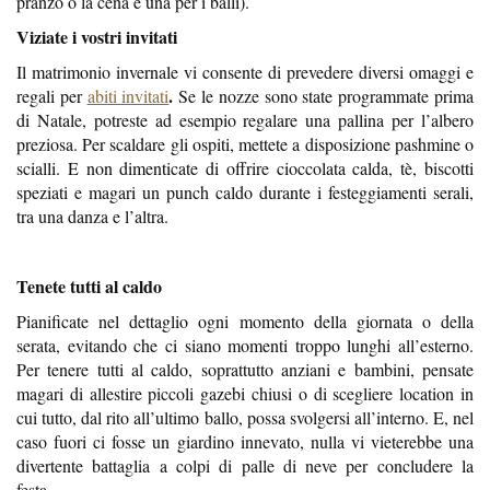
pranzo o la cena e una per i balli).
Viziate i vostri invitati
Il matrimonio invernale vi consente di prevedere diversi omaggi e
.
regali per
abiti invitati
Se le nozze sono state programmate prima
di Natale, potreste ad esempio regalare una pallina per l’albero
preziosa. Per scaldare gli ospiti, mettete a disposizione pashmine o
scialli. E non dimenticate di offrire cioccolata calda, tè, biscotti
speziati e magari un punch caldo durante i festeggiamenti serali,
tra una danza e l’altra.
Tenete tutti al caldo
Pianificate nel dettaglio ogni momento della giornata o della
serata, evitando che ci siano momenti troppo lunghi all’esterno.
Per tenere tutti al caldo, soprattutto anziani e bambini, pensate
magari di allestire piccoli gazebi chiusi o di scegliere location in
cui tutto, dal rito all’ultimo ballo, possa svolgersi all’interno. E, nel
caso fuori ci fosse un giardino innevato, nulla vi vieterebbe una
divertente battaglia a colpi di palle di neve per concludere la
festa…