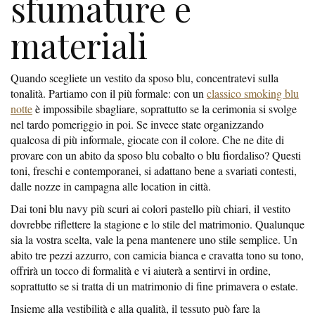
sfumature e
materiali
Quando scegliete un vestito da sposo blu, concentratevi sulla
tonalità. Partiamo con il più formale: con un
classico smoking blu
notte
è impossibile sbagliare, soprattutto se la cerimonia si svolge
nel tardo pomeriggio in poi. Se invece state organizzando
qualcosa di più informale, giocate con il colore. Che ne dite di
provare con un abito da sposo blu cobalto o blu fiordaliso? Questi
toni, freschi e contemporanei, si adattano bene a svariati contesti,
dalle nozze in campagna alle location in città.
Dai toni blu navy più scuri ai colori pastello più chiari, il vestito
dovrebbe riflettere la stagione e lo stile del matrimonio. Qualunque
sia la vostra scelta, vale la pena mantenere uno stile semplice. Un
abito tre pezzi azzurro, con camicia bianca e cravatta tono su tono,
offrirà un tocco di formalità e vi aiuterà a sentirvi in ​​ordine,
soprattutto se si tratta di un matrimonio di fine primavera o estate.
Insieme alla vestibilità e alla qualità, il tessuto può fare la