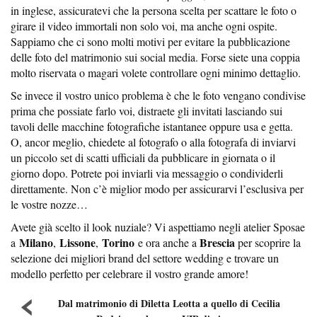
in inglese, assicuratevi che la persona scelta per scattare le foto o
girare il video immortali non solo voi, ma anche ogni ospite.
Sappiamo che ci sono molti motivi per evitare la pubblicazione
delle foto del matrimonio sui social media. Forse siete una coppia
molto riservata o magari volete controllare ogni minimo dettaglio.
Se invece il vostro unico problema è che le foto vengano condivise
prima che possiate farlo voi, distraete gli invitati lasciando sui
tavoli delle macchine fotografiche istantanee oppure usa e getta.
O, ancor meglio, chiedete al fotografo o alla fotografa di inviarvi
un piccolo set di scatti ufficiali da pubblicare in giornata o il
giorno dopo. Potrete poi inviarli via messaggio o condividerli
direttamente. Non c’è miglior modo per assicurarvi l’esclusiva per
le vostre nozze…
Avete già scelto il look nuziale? Vi aspettiamo negli atelier Sposae
Milano
Lissone
Torino
Brescia
a
,
,
e ora anche a
per scoprire la
selezione dei migliori brand del settore wedding e trovare un
modello perfetto per celebrare il vostro grande amore!
Dal matrimonio di Diletta Leotta a quello di Cecilia