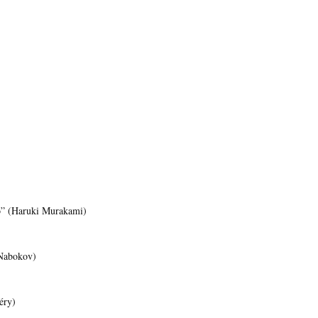
ano” (Haruki Murakami)
r Nabokov)
éry)