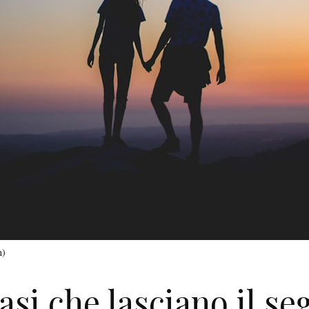
h)
asi che lasciano il se