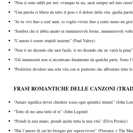
“Non ci sono addii per noi: ovunque tu sia, sarai sempre nel mio cuo
“Una parola ci libera da tutto il peso e il dolore della vita: quella paro
“Se tu vivi fino a cent’anni, io voglio vivere fino a cento meno un gi
“Sembra che ti abbia amato in innumerevoli forme, innumerevoli volte,
“L’amore è essere stupidi insieme” (Paul Valery)
“Non ti sto dicendo che sarà facile, ti sto dicendo che ne varrà la pena
“Gli innamorati non si incontrano finalmente da qualche parte. Sono l’
“Preferirei dividere una sola vita con te piuttosto che affrontare tutte 
FRASI ROMANTICHE DELLE CANZONI (TRADO
“Amare significa dover chiedere scusa ogni quindici minuti” (John Le
“Tutto di me ama tutto di te” (John Legend)
“Prendi la mia mano, prendi anche tutta la mia vita” (Elvis Presley)
“Hai l’amore di cui ho bisogno per sopravvivere” (Florence + The Ma