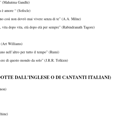
re” (Mahatma Gandhi)
la è amore “ (Sofocle)
orno così non dovrò mai vivere senza di te” (A.A. Milne)
 vita dopo vita, età dopo età per sempre” (Rabindranath Tagore)
” (Art Williams)
uno nell’altro per tutto il tempo” (Rumi)
le ere di questo mondo da solo” (J.R.R. Tolkien)
TTE DALL’INGLESE O DI CANTANTI ITALIANI)
nnon)
chine)