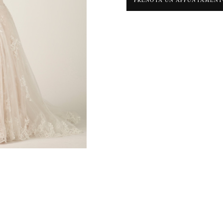
ovrapposizione di 3 strati di pizzo che creano un raffinato effeto 3D. Il carrè e 
sizione di pizzo macramè al tulle color carne creando un bellissimo effetto tatt