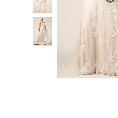
Abito stile redingote con s
realizzati con una sovrappo