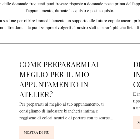
ne delle domande frequenti puoi trovare risposte a domande poste prima dell'ap
l'appuntamento, durante l'acquisto e post acquisto.
 sezione per offrire immediatamente un supporto alle future coppie ancora prima
no altre domande puoi sempre rivolgerti al nostro staff che sarà più che lieta di 
COME PREPARARMI AL
D
MEGLIO PER IL MIO
I
APPUNTAMENTO IN
C
ATELIER?
È im
tipo
Per prepararti al meglio al tuo appuntamento, ti
a un
consigliamo di indossare biancheria intima e
reggiseno di colori neutri e di portare con te scarpe
...
M
MOSTRA DI PIÙ