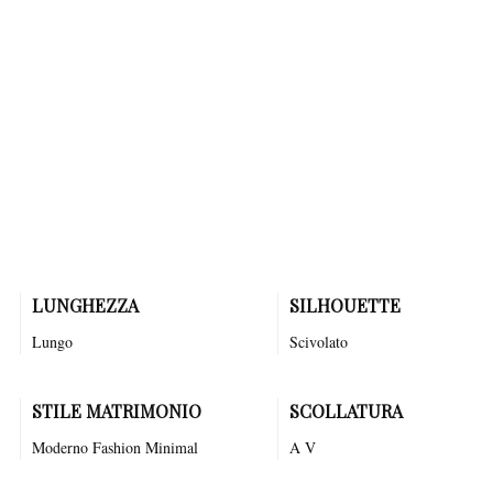
romanticismo, mentre le maniche a spalla scoperta aggiungono una
nota di sofisticata seduzione. La gonna scivola leggera fino a terra,
terminando in uno strascico che sembra sfiorare il suolo come una
leggera brezza marina. La vestibilità è impeccabile, pensata per
valorizzare ogni movimento, rendendo questo abito ideale per
matrimoni all'aperto, cerimonie in riva al mare o romantiche
celebrazioni in giardino. Indossando il "Titanite - Sposa Capri", ogni
sposa si sentirà come una dea, avvolta da un'aura di sogno e bellezza
che rende ogni passo un momento indimenticabile. Questo abito evoca
sensazioni di pura magia, perfetto per chi desidera vivere un giorno
da favola.
LUNGHEZZA
SILHOUETTE
Lungo
Scivolato
STILE MATRIMONIO
SCOLLATURA
Moderno
Fashion
Minimal
A V