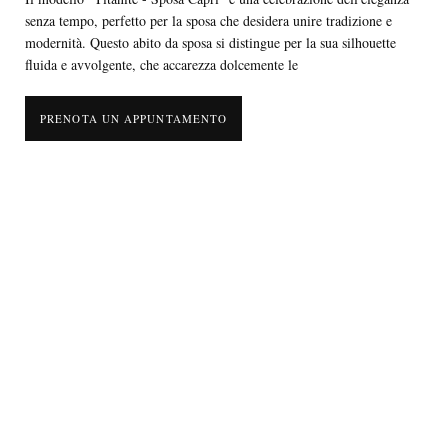
senza tempo, perfetto per la sposa che desidera unire tradizione e
modernità. Questo abito da sposa si distingue per la sua silhouette
fluida e avvolgente, che accarezza dolcemente le
PRENOTA UN APPUNTAMENTO
Il modello "Titanite - Sposa Capri" è una celebrazione dell'eleganza
senza tempo, perfetto per la sposa che desidera unire tradizione e
modernità. Questo abito da sposa si distingue per la sua silhouette
fluida e avvolgente, che accarezza dolcemente le forme, creando un
effetto etereo e incantevole. Realizzato in un tessuto pregiato, l'abito
presenta un corpetto raffinato in pizzo a motivi floreali, che si
intreccia con delicatezza sulla pelle, esaltando la femminilità. La
scollatura a cuore, sostenuta da sottili spalline, dona un tocco di