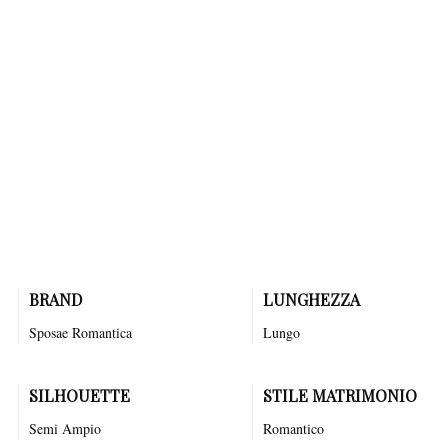
L'abito LIA della collezione Romantica celebra la bellezza classica con
un design raffinato e intramontabile. Questo capo elegante in organza è
impreziosito da pizzo, punti luce, paillettes, con spalline. Le linee
delicate e i dettagli preziosi creano un insieme armonioso che esalta la
femminilità della sposa. La collezione Romantica si ispira alla tradizione
dell'alta sartoria, offrendo abiti che trasformano ogni sposa in una visione
di eleganza senza tempo, perfetti per chi sogna un matrimonio da favola.
BRAND
LUNGHEZZA
Sposae Romantica
Lungo
SILHOUETTE
STILE MATRIMONIO
Semi Ampio
Romantico