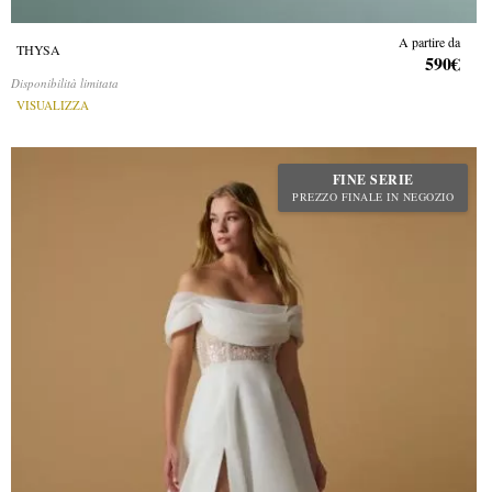
A partire da
THYSA
590€
Disponibilità limitata
VISUALIZZA
FINE SERIE
PREZZO FINALE IN NEGOZIO