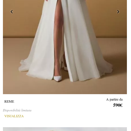
A partire da
REME
590€
Disponibilità limitata
VISUALIZZA