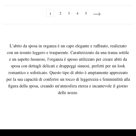
Page
You're
Page
Page
Page
Page
Page
Next
1
2
3
4
5
currently
reading
page
L'abito da sposa in organza è un capo elegante e raffinato, realizzato
con un tessuto leggero e trasparente. Caratterizzato da una trama sottile
e un aspetto lussuoso, l'organza è spesso utilizzato per creare abiti da
sposa con dettagli delicati e drappeggi sinuosi, perfetti per un look
romantico e sofisticato. Questo tipo di abito è ampiamente apprezzato
per la sua capacità di conferire un tocco di leggerezza e femminilità alla
figura della sposa, creando un'atmosfera eterea e incantevole il giorno
delle nozze.