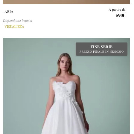
A partire da
ABIA
590€
Disponibilità limitata
VISUALIZZA
FINE SERIE
PREZZO FINALE IN NEGOZIO