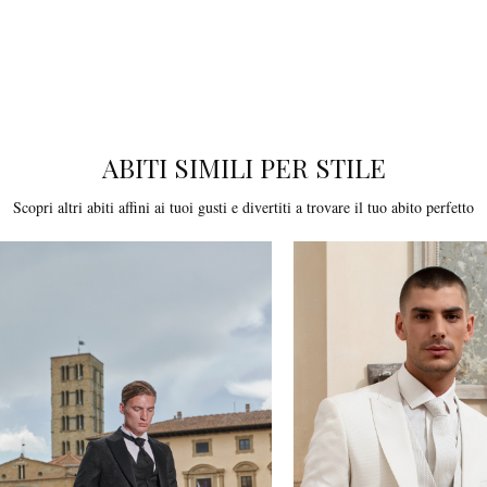
italiana. Il taglio impeccabile e la cura dei dettagli garantiscono una
vestibilità perfetta e un look raffinato. La giacca coreana offre
un'alternativa moderna e sofisticata, perfetta per lo sposo che desidera
distinguersi con originalità.
ABITI SIMILI PER STILE
Scopri altri abiti affini ai tuoi gusti e divertiti a trovare il tuo abito perfetto