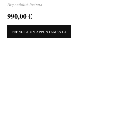
Disponibilità limitata
990,00 €
PRENOTA UN APPUNTAMENTO
Abito da cerimonia in chiffon corto davanti e lungo dietro. Presenta un