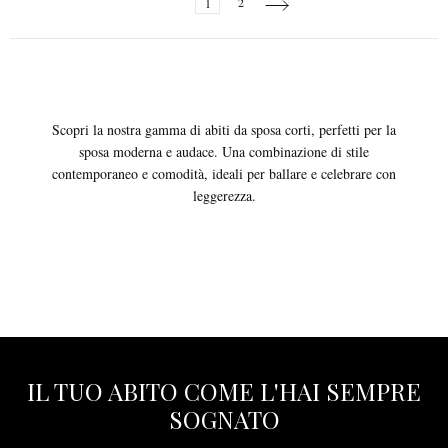
Page
Page
Next
1
2
currently
reading
page
Scopri la nostra gamma di abiti da sposa corti, perfetti per la
sposa moderna e audace. Una combinazione di stile
contemporaneo e comodità, ideali per ballare e celebrare con
leggerezza.
IL TUO ABITO COME L'HAI SEMPRE
SOGNATO