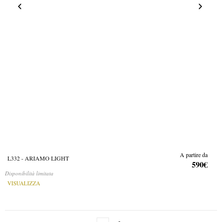
A partire da
L332 - ARIAMO LIGHT
590€
Disponibilità limitata
VISUALIZZA
Page
You're