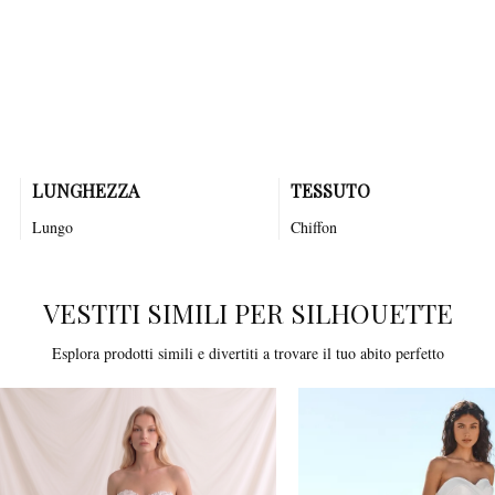
Una splendida tuta da sposa boho con pantaloni a palazzo, un elegante
corpetto senza maniche con dettagli in pizzo. Realizzato in crêpe di
raso, DANUBE dona comfort ed eleganza.
LUNGHEZZA
TESSUTO
Lungo
Chiffon
VESTITI SIMILI PER SILHOUETTE
Esplora prodotti simili e divertiti a trovare il tuo abito perfetto