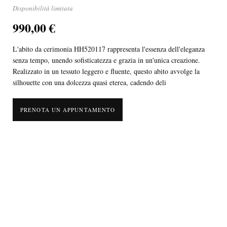
Disponibilità limitata
990,00 €
L'abito da cerimonia HH520117 rappresenta l'essenza dell'eleganza
senza tempo, unendo sofisticatezza e grazia in un'unica creazione.
Realizzato in un tessuto leggero e fluente, questo abito avvolge la
silhouette con una dolcezza quasi eterea, cadendo deli
PRENOTA UN APPUNTAMENTO
L'abito da cerimonia HH520117 rappresenta l'essenza dell'eleganza senza