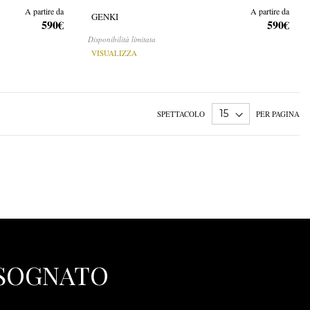
A partire da
A partire da
GENKI
590€
590€
Disponibilità limitata
VISUALIZZA
SPETTACOLO
PER PAGINA
 SOGNATO