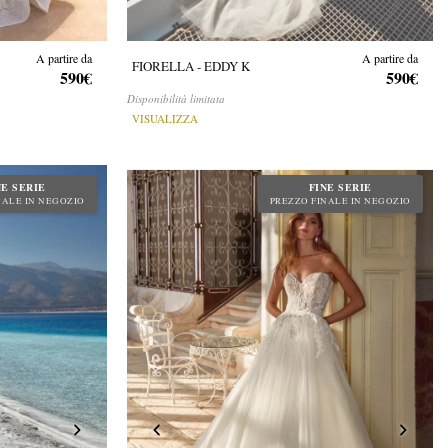
A partire da
A partire da
FIORELLA - EDDY K
590€
590€
Disponibilità limitata
VISUALIZZA
NE SERIE
FINE SERIE
NALE IN NEGOZIO
PREZZO FINALE IN NEGOZIO