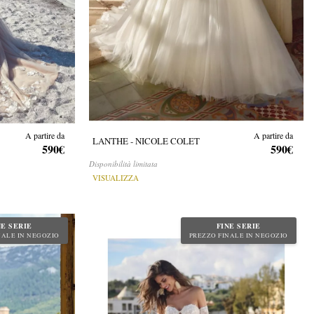
A partire da
A partire da
LANTHE - NICOLE COLET
590€
590€
Disponibilità limitata
VISUALIZZA
NE SERIE
FINE SERIE
NALE IN NEGOZIO
PREZZO FINALE IN NEGOZIO