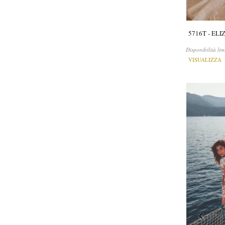
5716T - EL
Disponibilità lim
VISUALIZZA