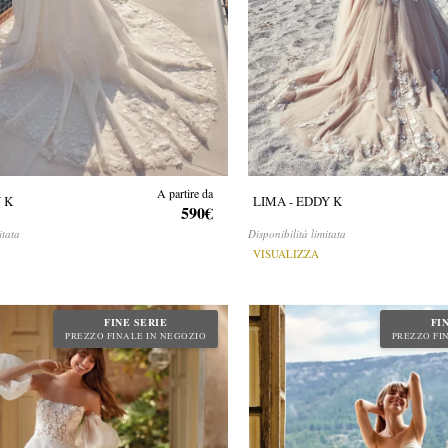
A partire da
 K
LIMA - EDDY K
590€
itata
Disponibilità limitata
VISUALIZZA
FINE SERIE
FI
PREZZO FINALE IN NEGOZIO
PREZZO FI