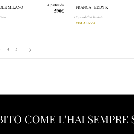
A partire da
COLE MILANO
FRANCA - EDDY K
590€
itata
Disponibilità limitata
VISUALIZZA
tly reading page
Page
Page
Page
Page
Next
3
4
5
ABITO COME L'HAI SEMPRE