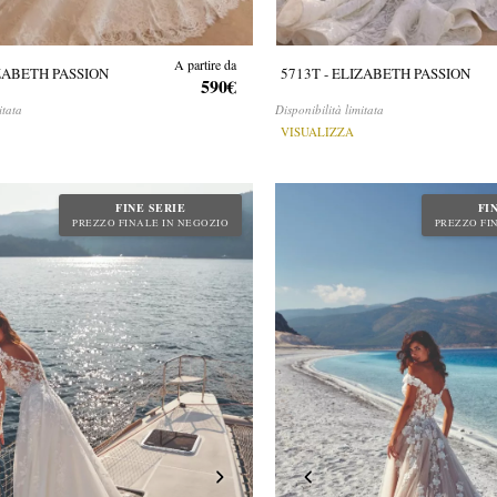
A partire da
IZABETH PASSION
5713T - ELIZABETH PASSION
590€
itata
Disponibilità limitata
VISUALIZZA
FINE SERIE
FI
PREZZO FINALE IN NEGOZIO
PREZZO FI