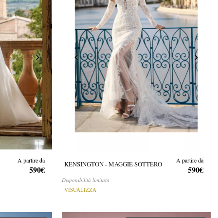
A partire da
A partire da
KENSINGTON - MAGGIE SOTTERO
590€
590€
Disponibilità limitata
VISUALIZZA