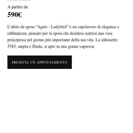
A partire da
590€
L’abito da sposa "Agnis - Ladybird" è un capolavoro di eleganza e
raffinatezza, pensato per la sposa che desidera sentirsi una vera
principessa nel giorno più importante della sua vita. La silhouette
5585, ampia e fluida, si apre in una gonna vaporosa
PRENOTA UN APPUNTAMENTO
L’abito da sposa "Agnis - Ladybird" è un capolavoro di eleganza e
raffinatezza, pensato per la sposa che desidera sentirsi una vera
principessa nel giorno più importante della sua vita. La silhouette
5585, ampia e fluida, si apre in una gonna vaporosa che accarezza