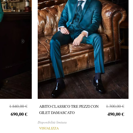
1.840,00 €
1.300,00 €
ABITO CLASSICO TRE PEZZI CON
GILET DAMASCATO
690,00 €
490,00 €
Disponibilità limitata
VISUALIZZA