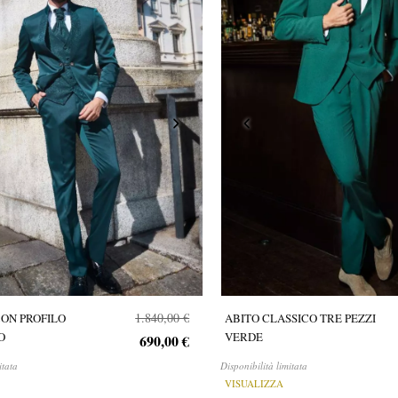
1.840,00 €
ON PROFILO
ABITO CLASSICO TRE PEZZI
O
VERDE
690,00 €
itata
Disponibilità limitata
VISUALIZZA