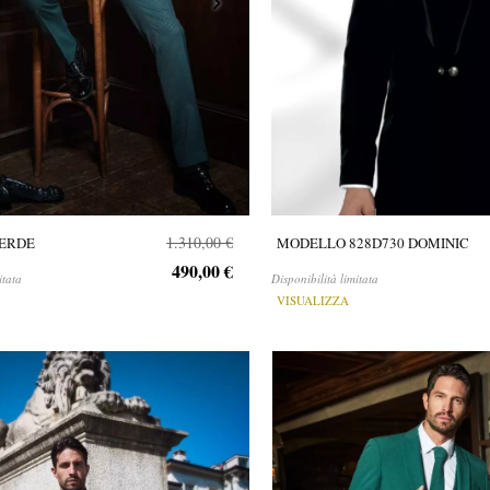
1.310,00 €
ERDE
MODELLO 828D730 DOMINIC
490,00 €
itata
Disponibilità limitata
VISUALIZZA