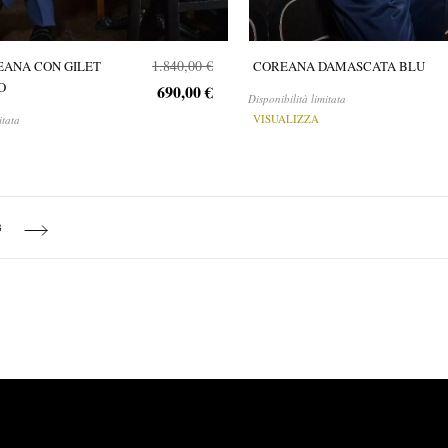
1.840,00 €
EANA CON GILET
COREANA DAMASCATA BLU
O
690,00 €
Disponibilità limitata
VISUALIZZA
itata
tly reading page
Page
Page
Next
3