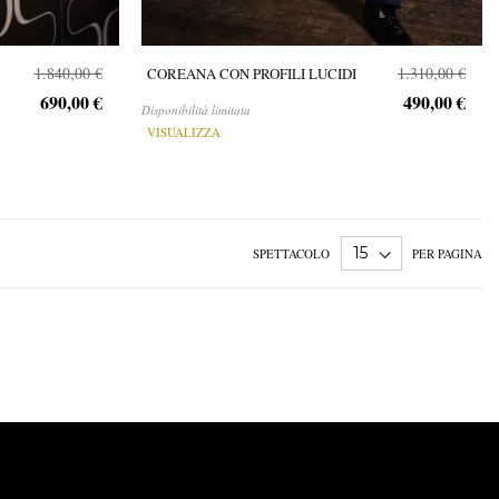
1.840,00 €
1.310,00 €
COREANA CON PROFILI LUCIDI
690,00 €
490,00 €
Disponibilità limitata
VISUALIZZA
SPETTACOLO
PER PAGINA