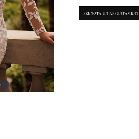
PRENOTA UN APPUNTAMEN
zoom
MA" incarna un'eleganza senza tempo, perfetta per la sposa che desidera un
è un capolavoro di sartoria, realizzato in un tessuto pregiato che avvolge delicat
na grazia naturale. La scollatura a cuore, accompagnata da un delicato ricamo fl
minilità al busto, mentre le maniche lunghe in tulle trasparente sono impreziosi