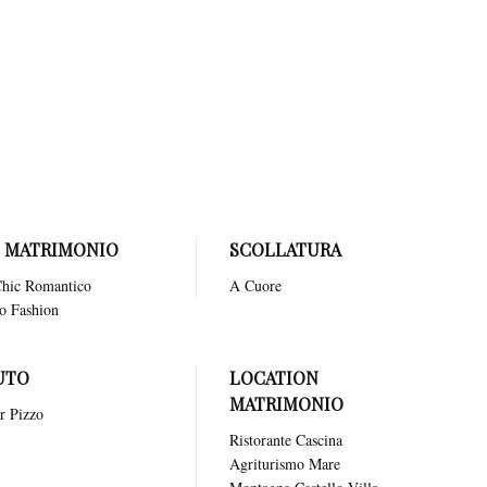
erminando in un ampio
tà, offrendo una silhouette
catamente la schiena. Ideale
 questo abito evoca
 bello della sua vita.
E MATRIMONIO
SCOLLATURA
hic
Romantico
A Cuore
o
Fashion
UTO
LOCATION
MATRIMONIO
r Pizzo
Ristorante
Cascina
Agriturismo
Mare