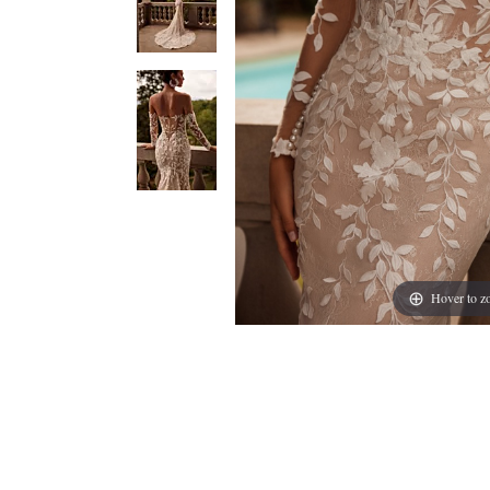
Hover to 
Il modello "PROCELLA - DA
raffinatezza. Questo abito 
esaltandone le forme con u
e aggiunge un tocco di fem