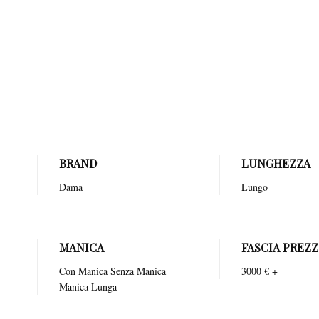
sembrano danzare sulla pel
strascico che evoca immagin
slanciata e raffinata. La s
per matrimoni in ambientazi
sensazioni di pura magia e 
BRAND
LUNGHEZZA
Dama
Lungo
MANICA
FASCIA PREZ
Con Manica Senza Manica
3000 € +
Manica Lunga