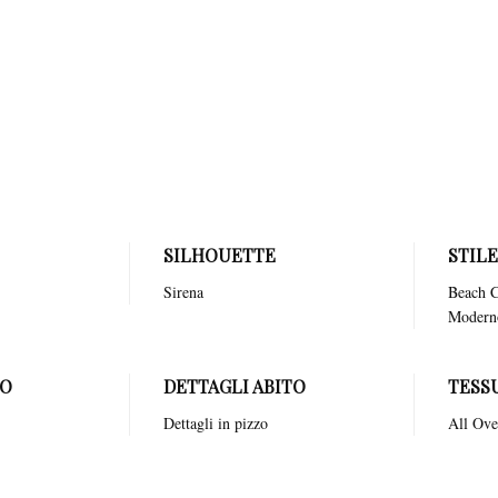
le. La gonna, con il suo taglio a sirena, scivola dolcemente lungo i fianchi, t
i di fiabe e sogni romantici. La vestibilità è pensata per valorizzare ogni fisici
collatura posteriore a V conferisce un ulteriore tocco di eleganza, rivelando deli
oni da sogno, dal giardino fiorito di una villa storica a un romantico castello,
incanto. Perfetto per la sposa che desidera sentirsi una vera dama nel giorno più
SILHOUETTE
STIL
Sirena
Beach C
Modern
ZO
DETTAGLI ABITO
TESS
Dettagli in pizzo
All Ove