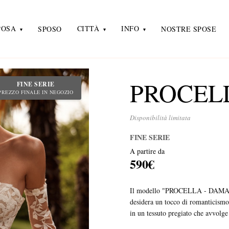
POSA
CITTÀ
INFO
SPOSO
NOSTRE SPOSE
PROCEL
FINE SERIE
PREZZO FINALE IN NEGOZIO
Disponibilità limitata
FINE SERIE
A partire da
590€
Il modello "PROCELLA - DAMA" in
desidera un tocco di romanticismo 
in un tessuto pregiato che avvolge 