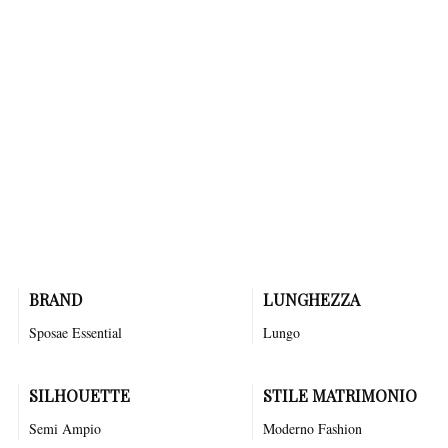
L'abito LUCE della collezione Essential incarna l'eleganza
contemporanea per la sposa moderna. Realizzato con tulle, presenta
lunghezza lungo e punti luce. Ogni dettaglio è pensato per valorizzare la
silhouette, offrendo comfort e stile in perfetto equilibrio. La collezione
Essential si distingue per la qualità dei materiali e la cura artigianale,
creando capi che celebrano la bellezza autentica della sposa con linee
pulite e raffinate.
BRAND
LUNGHEZZA
Sposae Essential
Lungo
SILHOUETTE
STILE MATRIMONIO
Semi Ampio
Moderno
Fashion