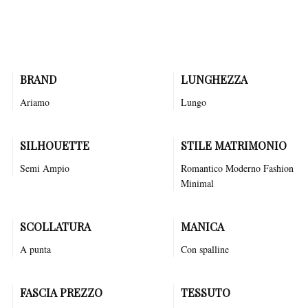
significa abbracciare un sogno di eleganza e bellezza, sentirsi avvolte
da un abbraccio di lusso e raffinatezza, pronte a camminare verso un
futuro radioso.
BRAND
LUNGHEZZA
Ariamo
Lungo
SILHOUETTE
STILE MATRIMONIO
Semi Ampio
Romantico
Moderno
Fashion
Minimal
SCOLLATURA
MANICA
A punta
Con spalline
FASCIA PREZZO
TESSUTO