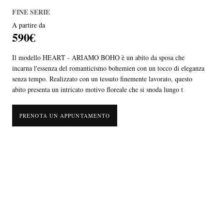
FINE SERIE
A partire da
590€
Il modello HEART - ARIAMO BOHO è un abito da sposa che
incarna l'essenza del romanticismo bohemien con un tocco di eleganza
senza tempo. Realizzato con un tessuto finemente lavorato, questo
abito presenta un intricato motivo floreale che si snoda lungo t
PRENOTA UN APPUNTAMENTO
Il modello HEART - ARIAMO BOHO è un abito da sposa che
incarna l'essenza del romanticismo bohemien con un tocco di eleganza
senza tempo. Realizzato con un tessuto finemente lavorato, questo