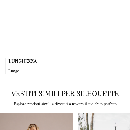
Questo abito da sposa color crema, senza spalline, è confezionato in
morbido tulle e delicati petali in pizzo che adornano il corpetto a
cuore e impreziosiscono l’elegante gonna stile principessa.
LUNGHEZZA
Lungo
VESTITI SIMILI PER SILHOUETTE
Esplora prodotti simili e divertiti a trovare il tuo abito perfetto