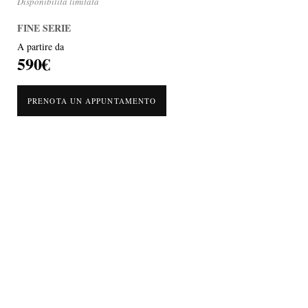
Disponibilità limitata
FINE SERIE
A partire da
590€
PRENOTA UN APPUNTAMENTO
Abito da sposa dalla linea ad A in tulle light pink con pizzo
ricamato e applicazioni luminose. La profonda scollatura a V su