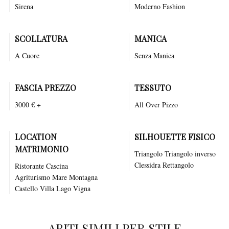
Sirena
Moderno
Fashion
SCOLLATURA
MANICA
A Cuore
Senza Manica
FASCIA PREZZO
TESSUTO
3000 € +
All Over Pizzo
LOCATION
SILHOUETTE FISICO
MATRIMONIO
Triangolo Triangolo inverso
Clessidra Rettangolo
Ristorante
Cascina
Agriturismo
Mare
Montagna
Castello
Villa
Lago
Vigna
ABITI SIMILI PER STILE