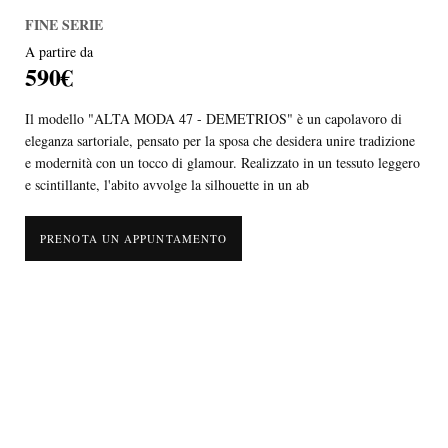
FINE SERIE
A partire da
590€
Il modello "ALTA MODA 47 - DEMETRIOS" è un capolavoro di
eleganza sartoriale, pensato per la sposa che desidera unire tradizione
e modernità con un tocco di glamour. Realizzato in un tessuto leggero
e scintillante, l'abito avvolge la silhouette in un ab
PRENOTA UN APPUNTAMENTO
Il modello "ALTA MODA 47 - DEMETRIOS" è un capolavoro di
eleganza sartoriale, pensato per la sposa che desidera unire tradizione
e modernità con un tocco di glamour. Realizzato in un tessuto leggero