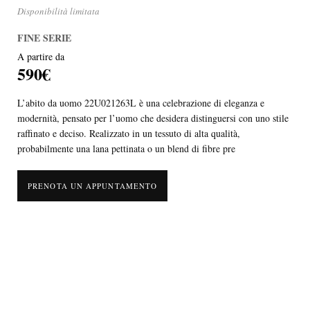
Disponibilità limitata
FINE SERIE
A partire da
590€
L’abito da uomo 22U021263L è una celebrazione di eleganza e
modernità, pensato per l’uomo che desidera distinguersi con uno stile
raffinato e deciso. Realizzato in un tessuto di alta qualità,
probabilmente una lana pettinata o un blend di fibre pre
PRENOTA UN APPUNTAMENTO
L’abito da uomo 22U021263L è una celebrazione di eleganza e