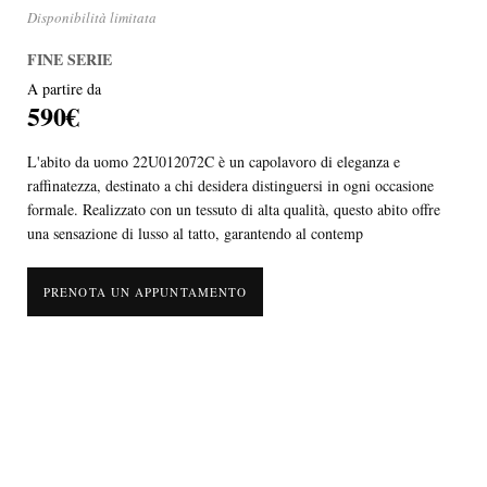
Disponibilità limitata
FINE SERIE
A partire da
590€
L'abito da uomo 22U012072C è un capolavoro di eleganza e
raffinatezza, destinato a chi desidera distinguersi in ogni occasione
formale. Realizzato con un tessuto di alta qualità, questo abito offre
una sensazione di lusso al tatto, garantendo al contemp
PRENOTA UN APPUNTAMENTO
L'abito da uomo 22U012072C è un capolavoro di eleganza e raffinatezza,