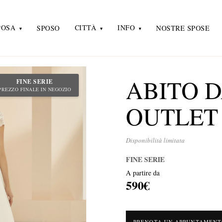
POSA
CITTÀ
INFO
SPOSO
NOSTRE SPOSE
ABITO D
FINE SERIE
PREZZO FINALE IN NEGOZIO
OUTLET
Disponibilità limitata
FINE SERIE
A partire da
590€
PRENOTA UN APPUNTAMEN