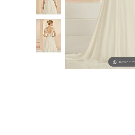
Hover to 
Il Modello Eufrat Con il su