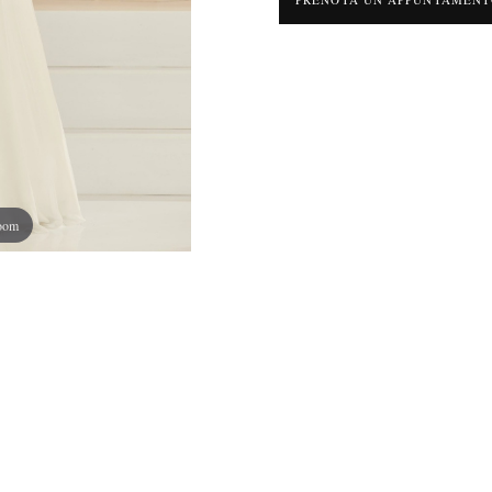
zoom
o corpetto floreale in pizzo elastico e lo scollo a V anteriore e posteriore, fa la