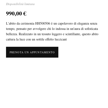
Disponibilità limitata
990,00 €
L'abito da cerimonia HH500506 è un capolavoro di eleganza senza
tempo, pensato per avvolgere chi lo indossa in un'aura di sofisticata
bellezza. Realizzato in un tessuto leggero e scintillante, questo abito
cattura la luce con un sottile effetto luccicant
PRENOTA UN APPUNTAMENTO
L'abito da cerimonia HH500506 è un capolavoro di eleganza senza