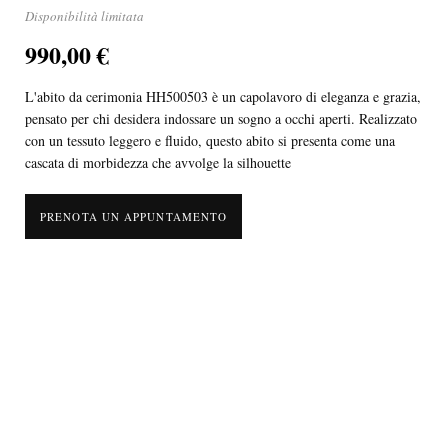
Disponibilità limitata
990,00 €
L'abito da cerimonia HH500503 è un capolavoro di eleganza e grazia,
pensato per chi desidera indossare un sogno a occhi aperti. Realizzato
con un tessuto leggero e fluido, questo abito si presenta come una
cascata di morbidezza che avvolge la silhouette
PRENOTA UN APPUNTAMENTO
L'abito da cerimonia HH500503 è un capolavoro di eleganza e grazia,