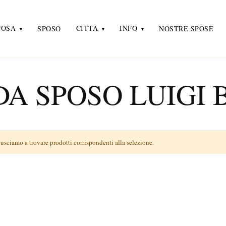
POSA
CITTÀ
INFO
SPOSO
NOSTRE SPOSE
DA SPOSO LUIGI 
usciamo a trovare prodotti corrispondenti alla selezione.