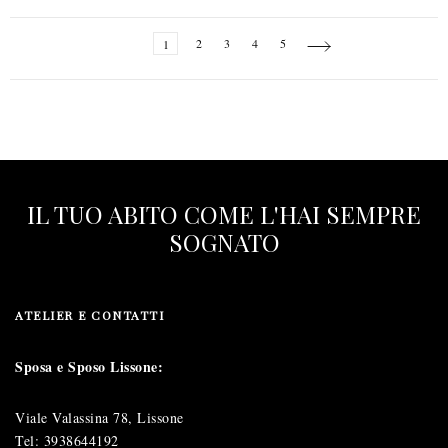
Page
You're
Page
Page
Page
Page
Page
Next
1
2
3
4
5
currently
reading
page
IL TUO ABITO COME L'HAI SEMPRE
SOGNATO
ATELIER E CONTATTI
Sposa e Sposo Lissone:
Viale Valassina 78, Lissone
Tel:
3938644192