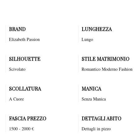
"Elizabeth Passion", ogni sposa potrà sentirsi una vera regina nel
giorno più speciale della sua vita.
BRAND
LUNGHEZZA
Elizabeth Passion
Lungo
SILHOUETTE
STILE MATRIMONIO
Scivolato
Romantico
Moderno
Fashion
SCOLLATURA
MANICA
A Cuore
Senza Manica
FASCIA PREZZO
DETTAGLI ABITO
1500 - 2000 €
Dettagli in pizzo