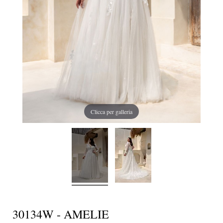
Clicca per galleria
30134W - AMELIE