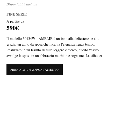
Disponibilità limitata
FINE SERIE
A partire da
590€
Il modello 30134W - AMELIE è un inno alla delicatezza e alla
grazia, un abito da sposa che incarna l'eleganza senza tempo.
Realizzato in un tessuto di tulle leggero e etereo, questo vestito
avvolge la sposa in un abbraccio morbido e sognante. La silhouet
PRENOTA UN APPUNTAMENTO
Il modello 30134W - AMELIE è un inno alla delicatezza e alla